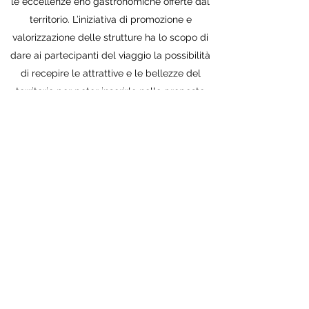
le eccellenze eno gastronomiche offerte dal
territorio. L’iniziativa di promozione e
valorizzazione delle strutture ha lo scopo di
dare ai partecipanti del viaggio la possibilità
di recepire le attrattive e le bellezze del
territorio per poter inserirle nelle proposte
turistiche e tour/eventi.