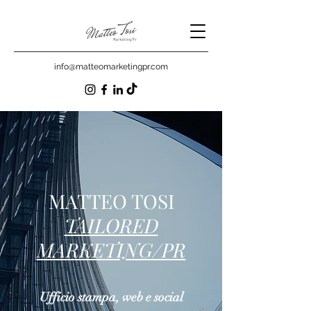
info@matteomarketingpr.com
MATTEO TOSI
TAILORED
MARKETING/PR
Ufficio stampa, web e social